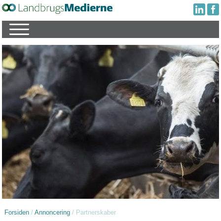
Forsiden
/
Annoncering
/
Partnerskaber