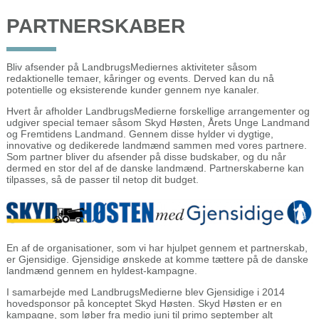
PARTNERSKABER
Bliv afsender på LandbrugsMediernes aktiviteter såsom
redaktionelle temaer, kåringer og events. Derved kan du nå
potentielle og eksisterende kunder gennem nye kanaler.
Hvert år afholder LandbrugsMedierne forskellige arrangementer og
udgiver special temaer såsom Skyd Høsten, Årets Unge Landmand
og Fremtidens Landmand. Gennem disse hylder vi dygtige,
innovative og dedikerede landmænd sammen med vores partnere.
Som partner bliver du afsender på disse budskaber, og du når
dermed en stor del af de danske landmænd. Partnerskaberne kan
tilpasses, så de passer til netop dit budget.
En af de organisationer, som vi har hjulpet gennem et partnerskab,
er Gjensidige. Gjensidige ønskede at komme tættere på de danske
landmænd gennem en hyldest-kampagne.
I samarbejde med LandbrugsMedierne blev Gjensidige i 2014
hovedsponsor på konceptet Skyd Høsten. Skyd Høsten er en
kampagne, som løber fra medio juni til primo september alt