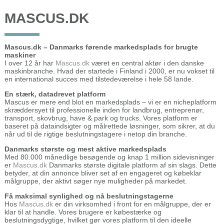
MASCUS.DK
Mascus.dk – Danmarks førende markedsplads for brugte
maskiner
I over 12 år har
Mascus.dk
været en central aktør i den danske
maskinbranche. Hvad der startede i Finland i 2000, er nu vokset til
en international succes med tilstedeværelse i hele 58 lande.
En stærk, datadrevet platform
Mascus er mere end blot en markedsplads – vi er en nicheplatform
skræddersyet til professionelle inden for landbrug, entreprenør,
transport, skovbrug, have & park og trucks. Vores platform er
baseret på dataindsigter og målrettede løsninger, som sikrer, at du
når ud til de rigtige beslutningstagere i netop din branche.
Danmarks største og mest aktive markedsplads
Med 80.000 månedlige besøgende og knap 1 million sidevisninger
er
Mascus.dk
Danmarks største digitale platform af sin slags. Dette
betyder, at din annonce bliver set af en engageret og købeklar
målgruppe, der aktivt søger nye muligheder på markedet.
Få maksimal synlighed og nå beslutningstagerne
Hos
Mascus.dk
er din virksomhed i front for en målgruppe, der er
klar til at handle. Vores brugere er købestærke og
beslutningsdygtige, hvilket gør vores platform til den ideelle