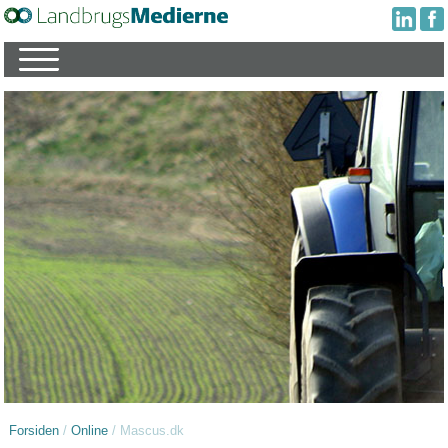
Forsiden
/
Online
/
Mascus.dk