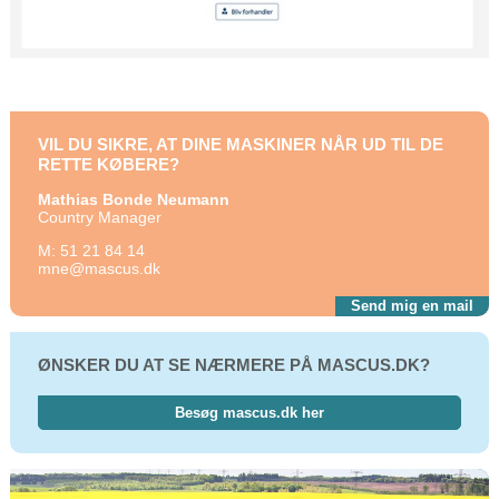
VIL DU SIKRE, AT DINE MASKINER NÅR UD TIL DE
RETTE KØBERE?
Mathias Bonde Neumann
Country Manager
M:
51 21 84 14
mne@mascus.dk
Send mig en mail
ØNSKER DU AT SE NÆRMERE PÅ MASCUS.DK?